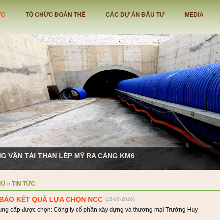
ỨC
TỔ CHỨC ĐOÀN THỂ
CÁC DỰ ÁN ĐẦU TƯ
MEDIA
G VẬN TẢI THAN LÉP MỸ RA CẢNG KM6
HỦ
»
TIN TỨC
BÁO KẾT QUẢ LỰA CHỌN NCC
(15-06-2026)
ung cấp được chọn: Công ty cổ phần xây dựng và thương mại Trường Huy