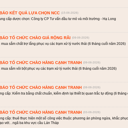
BÁO KẾT QUẢ LỰA CHỌN NCC
(15-06-2026)
ung cấp được chọn: Công ty CP Tư vấn đầu tư mỏ và môi trường - Hạ Long
BÁO TỔ CHỨC CHÀO GIÁ RỘNG RÃI
(09-06-2026)
mua sắm chất trợ lắng phục vụ các trạm xử lý nước thải (6 tháng cuối năm 2026)
BÁO TỔ CHỨC CHÀO HÀNG CẠNH TRANH
(09-06-2026)
mua sắm vôi bột phục vụ các trạm xử lý nước thải (6 tháng cuối năm 2026)
BÁO TỔ CHỨC CHÀO HÀNG CẠNH TRANH
(08-06-2026)
ng cấp: Kiểm tra bằng chất chuẩn, kiểm định lại thiết bị quan trắc tự động (6 thán
BÁO TỔ CHỨC CHÀO HÀNG CẠNH TRANH
(03-06-2026)
ung cấp: thuê thực hiện một số công việc thuộc phương án phòng ngừa, khắc phục 
nạo vét…ngã ba khu vực cầu Lán Tháp