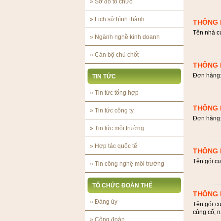
»
Sơ đồ tổ chức
»
Lịch sử hình thành
THÔNG 
Tên nhà c
»
Ngành nghề kinh doanh
»
Cán bộ chủ chốt
THÔNG 
Đơn hàng: 
TIN TỨC
»
Tin tức tổng hợp
THÔNG 
»
Tin tức công ty
Đơn hàng: 
»
Tin tức môi trường
»
Hợp tác quốc tế
THÔNG 
Tên gói cu
»
Tin công nghệ môi trường
TỔ CHỨC ĐOÀN THỂ
THÔNG 
»
Đảng ủy
Tên gói c
củng cố, 
»
Công đoàn