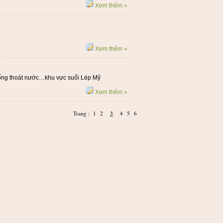
Xem thêm »
Xem thêm »
thống thoát nước…khu vực suối Lép Mỹ
Xem thêm »
Trang :
1
2
3
4
5
6