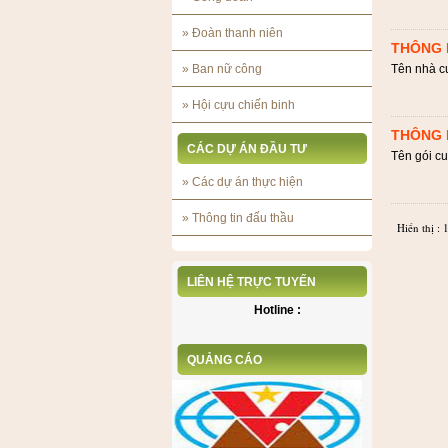
»
Đoàn thanh niên
THÔNG 
»
Ban nữ công
Tên nhà c
»
Hội cựu chiến binh
THÔNG 
CÁC DỰ ÁN ĐẦU TƯ
Tên gói c
»
Các dự án thực hiện
»
Thông tin đấu thầu
Hiển thị :
LIÊN HỆ TRỰC TUYẾN
Hotline :
QUẢNG CÁO