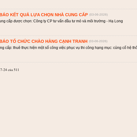
BÁO KẾT QUẢ LỰA CHỌN NHÀ CUNG CẤP
(03-06-2026)
ung cấp được chọn: Công ty CP tư vấn đầu tư mỏ và môi trường - Hạ Long
BÁO TỔ CHỨC CHÀO HÀNG CẠNH TRANH
(03-06-2026)
ung cấp: thuê thực hiện một số công việc phục vụ thi công hạng mục: củng cố hệ 
 17-24 của 511