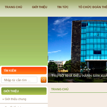
TRANG CHỦ
GIỚI THIỆU
TIN TỨC
TỔ CHỨC ĐOÀN TH
TÌM KIẾM
TRỤ SỞ NHÀ ĐIỀU HÀNH SẢN XU
TRANG CHỦ
GIỚI THIỆU
»
Giới thiệu chung