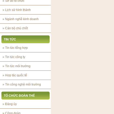
»
Sơ đồ tổ chức
»
Lịch sử hình thành
»
Ngành nghề kinh doanh
»
Cán bộ chủ chốt
TIN TỨC
»
Tin tức tổng hợp
»
Tin tức công ty
»
Tin tức môi trường
»
Hợp tác quốc tế
»
Tin công nghệ môi trường
TỔ CHỨC ĐOÀN THỂ
»
Đảng ủy
»
Công đoàn