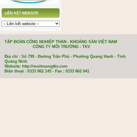
LIÊN KẾT WEBSITE
TẬP ĐOÀN CÔNG NGHIỆP THAN - KHOÁNG SẢN VIỆT NAM
CÔNG TY MÔI TRƯỜNG - TKV
Địa chỉ : Số 799 - Đường Trần Phú - Phường Quang Hanh - Tỉnh
Quảng Ninh
Website: http://moitruongtkv.com
Điện thoại : 0333 862 145 - Fax : 0333 862 041