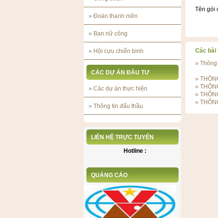
Tên gói 
»
Đoàn thanh niên
»
Ban nữ công
Các bài 
»
Hội cựu chiến binh
»
Thông 
CÁC DỰ ÁN ĐẦU TƯ
»
THÔNG
»
THÔN
»
Các dự án thực hiện
»
THÔN
»
THÔN
»
Thông tin đấu thầu
LIÊN HỆ TRỰC TUYẾN
Hotline :
QUẢNG CÁO