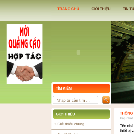
TRANG CHỦ
GIỚI THIỆU
TIN T
TÌM KIẾM
HỆ THỐN
THÔNG 
GIỚI THIỆU
Cập nhật
»
Giới thiệu chung
Tên nhà
thiết bị