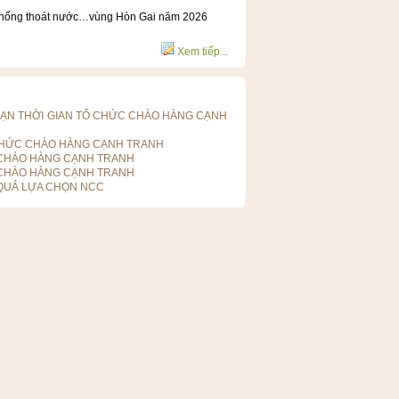
hệ thống thoát nước…vùng Hòn Gai năm 2026
Xem tiếp...
HẠN THỜI GIAN TỔ CHỨC CHÀO HÀNG CẠNH
CHỨC CHÀO HÀNG CẠNH TRANH
 CHÀO HÀNG CẠNH TRANH
 CHÀO HÀNG CẠNH TRANH
QUẢ LỰA CHỌN NCC