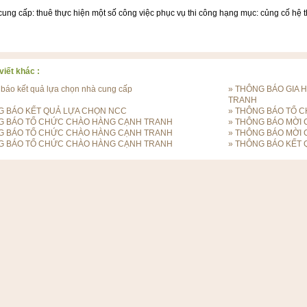
cung cấp: thuê thực hiện một số công việc phục vụ thi công hạng mục: củng cố 
viết khác :
báo kết quả lựa chọn nhà cung cấp
»
THÔNG BÁO GIA 
TRANH
 BÁO KẾT QUẢ LỰA CHỌN NCC
»
THÔNG BÁO TỔ 
G BÁO TỔ CHỨC CHÀO HÀNG CẠNH TRANH
»
THÔNG BÁO MỜI
G BÁO TỔ CHỨC CHÀO HÀNG CẠNH TRANH
»
THÔNG BÁO MỜI
G BÁO TỔ CHỨC CHÀO HÀNG CẠNH TRANH
»
THÔNG BÁO KẾT 