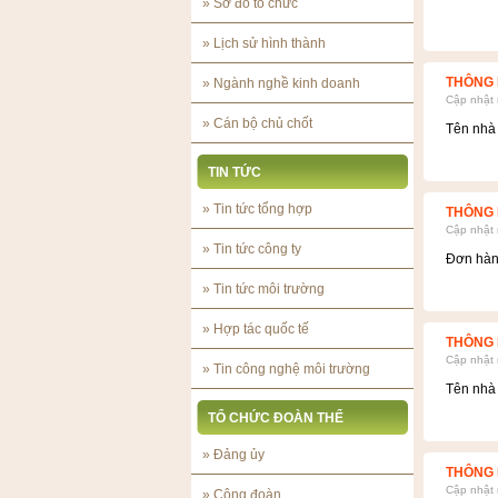
»
Sơ đồ tổ chức
»
Lịch sử hình thành
THÔNG 
»
Ngành nghề kinh doanh
Cập nhật
»
Cán bộ chủ chốt
Tên nhà 
TIN TỨC
»
Tin tức tổng hợp
THÔNG 
Cập nhật
»
Tin tức công ty
Đơn hàng
»
Tin tức môi trường
»
Hợp tác quốc tế
THÔNG 
Cập nhật
»
Tin công nghệ môi trường
Tên nhà
TỔ CHỨC ĐOÀN THỂ
»
Đảng ủy
THÔNG 
Cập nhật
»
Công đoàn