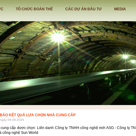
ỨC
TỔ CHỨC ĐOÀN THỂ
CÁC DỰ ÁN ĐẦU TƯ
MEDIA
G VẬN TẢI THAN LÉP MỸ RA CẢNG KM6
BÁO KẾT QUẢ LỰA CHỌN NHÀ CUNG CẤP
 ngày 06-08-2026
 cung cấp được chọn: Liên danh Công ty TNHH công nghệ mới ASG - Công ty TN
 và công nghệ Sun World