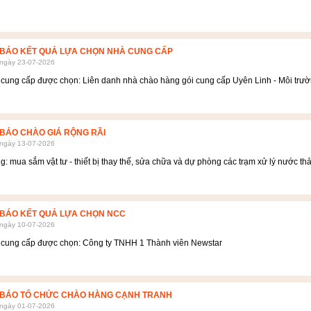
BÁO KẾT QUẢ LỰA CHỌN NHÀ CUNG CẤP
 ngày 23-07-2026
cung cấp được chọn: Liên danh nhà chào hàng gói cung cấp Uyên Linh - Môi trư
BÁO CHÀO GIÁ RỘNG RÃI
 ngày 13-07-2026
: mua sắm vật tư - thiết bị thay thế, sửa chữa và dự phòng các trạm xử lý nước t
BÁO KẾT QUẢ LỰA CHỌN NCC
 ngày 10-07-2026
 cung cấp được chọn: Công ty TNHH 1 Thành viên Newstar
BÁO TỔ CHỨC CHÀO HÀNG CẠNH TRANH
 ngày 01-07-2026