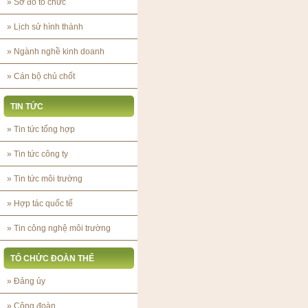
»
Sơ đồ tổ chức
»
Lịch sử hình thành
»
Ngành nghề kinh doanh
»
Cán bộ chủ chốt
TIN TỨC
»
Tin tức tổng hợp
»
Tin tức công ty
»
Tin tức môi trường
»
Hợp tác quốc tế
»
Tin công nghệ môi trường
TỔ CHỨC ĐOÀN THỂ
»
Đảng ủy
»
Công đoàn