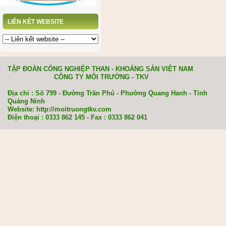
LIÊN KẾT WEBSITE
TẬP ĐOÀN CÔNG NGHIỆP THAN - KHOÁNG SẢN VIỆT NAM
CÔNG TY MÔI TRƯỜNG - TKV
Địa chỉ : Số 799 - Đường Trần Phú - Phường Quang Hanh - Tỉnh
Quảng Ninh
Website: http://moitruongtkv.com
Điện thoại : 0333 862 145 - Fax : 0333 862 041