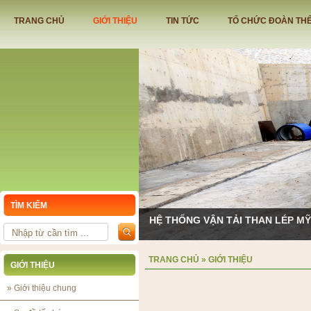
TRANG CHỦ
GIỚI THIỆU
TIN TỨC
TỔ CHỨC ĐOÀN TH
TÌM KIẾM
HỆ THỐNG VẬN TẢI THAN LÉP M
TRANG CHỦ
»
GIỚI THIỆU
GIỚI THIỆU
»
Giới thiệu chung