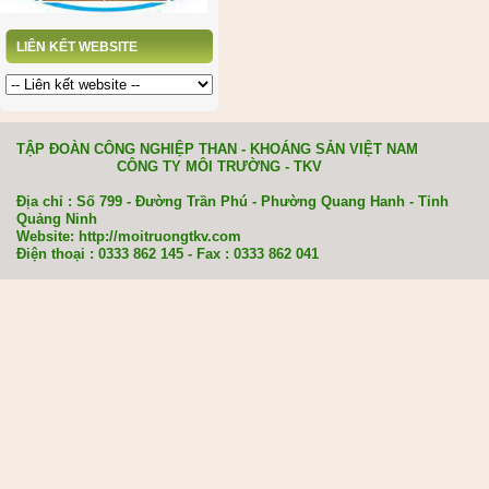
LIÊN KẾT WEBSITE
TẬP ĐOÀN CÔNG NGHIỆP THAN - KHOÁNG SẢN VIỆT NAM
CÔNG TY MÔI TRƯỜNG - TKV
Địa chỉ : Số 799 - Đường Trần Phú - Phường Quang Hanh - Tỉnh
Quảng Ninh
Website: http://moitruongtkv.com
Điện thoại : 0333 862 145 - Fax : 0333 862 041