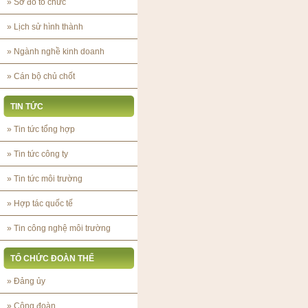
»
Sơ đồ tổ chức
»
Lịch sử hình thành
»
Ngành nghề kinh doanh
»
Cán bộ chủ chốt
TIN TỨC
»
Tin tức tổng hợp
»
Tin tức công ty
»
Tin tức môi trường
»
Hợp tác quốc tế
»
Tin công nghệ môi trường
TỔ CHỨC ĐOÀN THỂ
»
Đảng ủy
»
Công đoàn