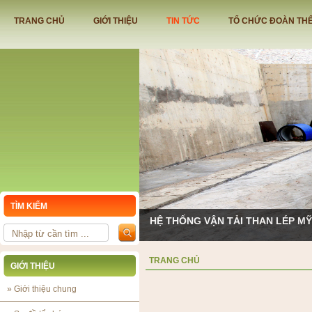
TRANG CHỦ
GIỚI THIỆU
TIN TỨC
TỔ CHỨC ĐOÀN TH
TÌM KIẾM
HỆ THỐNG VẬN TẢI THAN LÉP M
TRANG CHỦ
GIỚI THIỆU
»
Giới thiệu chung