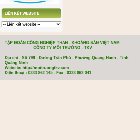
LIÊN KẾT WEBSITE
TẬP ĐOÀN CÔNG NGHIỆP THAN - KHOÁNG SẢN VIỆT NAM
CÔNG TY MÔI TRƯỜNG - TKV
Địa chỉ : Số 799 - Đường Trần Phú - Phường Quang Hanh - Tỉnh
Quảng Ninh
Website: http://moitruongtkv.com
Điện thoại : 0333 862 145 - Fax : 0333 862 041