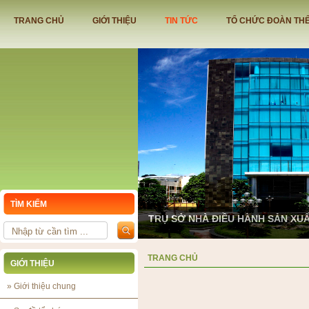
TRANG CHỦ
GIỚI THIỆU
TIN TỨC
TỔ CHỨC ĐOÀN TH
TÌM KIẾM
TRỤ SỞ NHÀ ĐIỀU HÀNH SẢN XU
TRANG CHỦ
GIỚI THIỆU
»
Giới thiệu chung