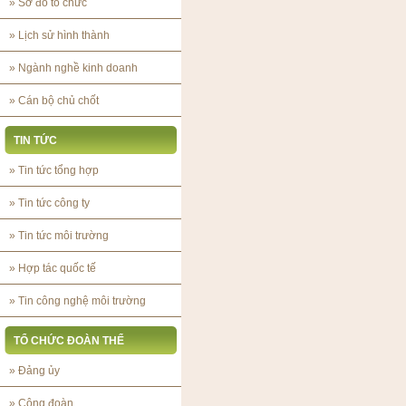
»
Sơ đồ tổ chức
»
Lịch sử hình thành
»
Ngành nghề kinh doanh
»
Cán bộ chủ chốt
TIN TỨC
»
Tin tức tổng hợp
»
Tin tức công ty
»
Tin tức môi trường
»
Hợp tác quốc tế
»
Tin công nghệ môi trường
TỔ CHỨC ĐOÀN THỂ
»
Đảng ủy
»
Công đoàn