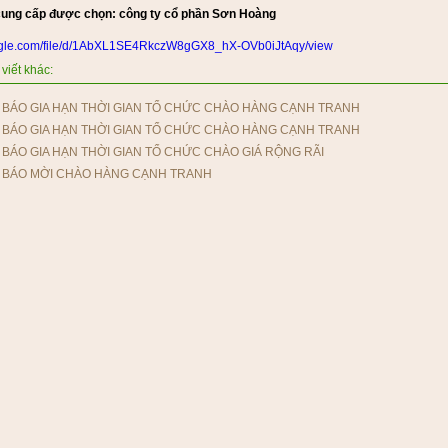
cung cấp được chọn: công ty cổ phần Sơn Hoàng
ogle.com/file/d/1AbXL1SE4RkczW8gGX8_hX-OVb0iJtAqy/view
viết khác:
BÁO GIA HẠN THỜI GIAN TỔ CHỨC CHÀO HÀNG CẠNH TRANH
BÁO GIA HẠN THỜI GIAN TỔ CHỨC CHÀO HÀNG CẠNH TRANH
BÁO GIA HẠN THỜI GIAN TỔ CHỨC CHÀO GIÁ RỘNG RÃI
 BÁO MỜI CHÀO HÀNG CẠNH TRANH