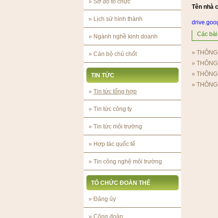
»
Sơ đồ tổ chức
Tên nhà 
»
Lịch sử hình thành
drive.go
Các bài 
»
Ngành nghề kinh doanh
»
THÔNG 
»
Cán bộ chủ chốt
»
THÔNG 
»
THÔNG 
TIN TỨC
»
THÔNG
»
Tin tức tổng hợp
»
Tin tức công ty
»
Tin tức môi trường
»
Hợp tác quốc tế
»
Tin công nghệ môi trường
TỔ CHỨC ĐOÀN THỂ
»
Đảng ủy
»
Công đoàn