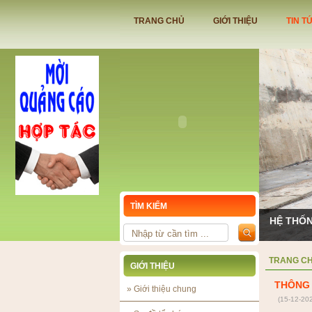
TRANG CHỦ
GIỚI THIỆU
TIN T
TÌM KIẾM
HỆ THỐN
TRANG C
GIỚI THIỆU
THÔNG 
»
Giới thiệu chung
(15-12-20