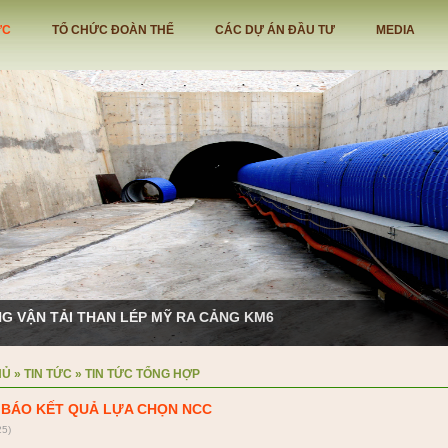
ỨC
TỔ CHỨC ĐOÀN THỂ
CÁC DỰ ÁN ĐẦU TƯ
MEDIA
G VẬN TẢI THAN LÉP MỸ RA CẢNG KM6
HỦ
»
TIN TỨC
»
TIN TỨC TỔNG HỢP
BÁO KẾT QUẢ LỰA CHỌN NCC
25)