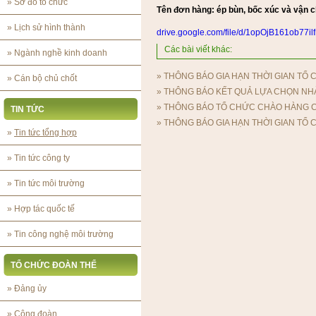
»
Sơ đồ tổ chức
Tên đơn hàng: ép bùn, bốc xúc và vận 
»
Lịch sử hình thành
drive.google.com/file/d/1opOjB161ob
Các bài viết khác:
»
Ngành nghề kinh doanh
»
THÔNG BÁO GIA HẠN THỜI GIAN T
»
Cán bộ chủ chốt
»
THÔNG BÁO KẾT QUẢ LỰA CHỌN NH
»
THÔNG BÁO TỔ CHỨC CHÀO HÀNG 
TIN TỨC
»
THÔNG BÁO GIA HẠN THỜI GIAN T
»
Tin tức tổng hợp
»
Tin tức công ty
»
Tin tức môi trường
»
Hợp tác quốc tế
»
Tin công nghệ môi trường
TỔ CHỨC ĐOÀN THỂ
»
Đảng ủy
»
Công đoàn