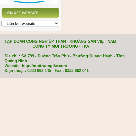
LIÊN KẾT WEBSITE
TẬP ĐOÀN CÔNG NGHIỆP THAN - KHOÁNG SẢN VIỆT NAM
CÔNG TY MÔI TRƯỜNG - TKV
Địa chỉ : Số 799 - Đường Trần Phú - Phường Quang Hanh - Tỉnh
Quảng Ninh
Website: http://moitruongtkv.com
Điện thoại : 0333 862 145 - Fax : 0333 862 041