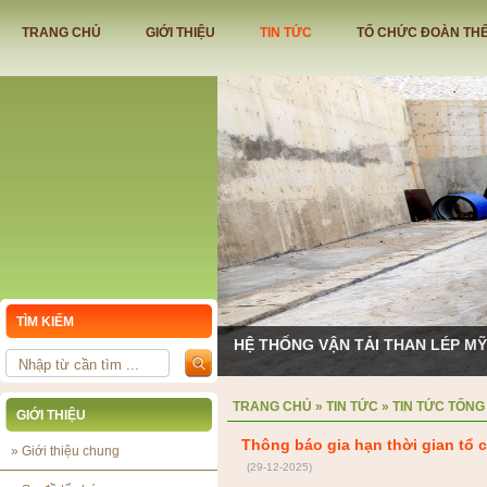
TRANG CHỦ
GIỚI THIỆU
TIN TỨC
TỔ CHỨC ĐOÀN TH
TÌM KIẾM
HỆ THỐNG VẬN TẢI THAN LÉP M
TRANG CHỦ
»
TIN TỨC
»
TIN TỨC TỔNG
GIỚI THIỆU
Thông báo gia hạn thời gian tổ 
»
Giới thiệu chung
(29-12-2025)