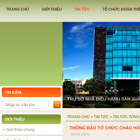
TRANG CHỦ
GIỚI THIỆU
TIN TỨC
TỔ CHỨC ĐOÀN TH
TÌM KIẾM
TRỤ SỞ NHÀ ĐIỀU HÀNH SẢN XU
TRANG CHỦ
»
TIN TỨC
»
TIN TỨC TỔNG
GIỚI THIỆU
THÔNG BÁO TỔ CHỨC CHÀO HÀ
»
Giới thiệu chung
(10-04-2026)