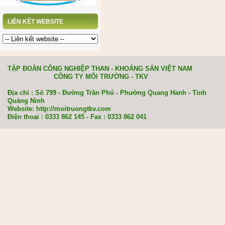
LIÊN KẾT WEBSITE
TẬP ĐOÀN CÔNG NGHIỆP THAN - KHOÁNG SẢN VIỆT NAM
CÔNG TY MÔI TRƯỜNG - TKV
Địa chỉ : Số 799 - Đường Trần Phú - Phường Quang Hanh - Tỉnh
Quảng Ninh
Website: http://moitruongtkv.com
Điện thoại : 0333 862 145 - Fax : 0333 862 041