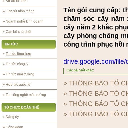
»
Sơ đồ tổ chức
Tên gói cung cấp: t
»
Lịch sử hình thành
chăm sóc cây năm 
»
Ngành nghề kinh doanh
cây năm 2 khắc phụ
»
Cán bộ chủ chốt
cây phòng chống mư
công trình phục hồi
TIN TỨC
»
Tin tức tổng hợp
drive.google.com/fi
»
Tin tức công ty
Các bài viết khác:
»
Tin tức môi trường
»
THÔNG BÁO TỔ C
»
Hợp tác quốc tế
»
THÔNG BÁO TỔ C
»
Tin công nghệ môi trường
»
THÔNG BÁO TỔ C
TỔ CHỨC ĐOÀN THỂ
»
THÔNG BÁO TỔ C
»
Đảng ủy
»
Công đoàn