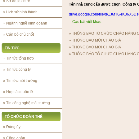
»
Sơ đồ tổ chức
Tên nhà cung cấp được chọn: Công ty C
»
Lịch sử hình thành
drive.google.com/file/d/1J6fTG4K36X5
Các bài viết khác:
»
Ngành nghề kinh doanh
»
THÔNG BÁO TỔ CHỨC CHÀO HÀNG 
»
Cán bộ chủ chốt
»
THÔNG BÁO MỜI CHÀO GIÁ
»
THÔNG BÁO MỜI CHÀO GIÁ
TIN TỨC
»
THÔNG BÁO TỔ CHỨC CHÀO HÀNG 
»
Tin tức tổng hợp
»
Tin tức công ty
»
Tin tức môi trường
»
Hợp tác quốc tế
»
Tin công nghệ môi trường
TỔ CHỨC ĐOÀN THỂ
»
Đảng ủy
»
Công đoàn