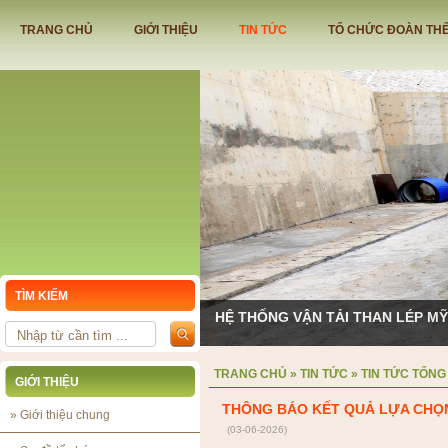
TRANG CHỦ
GIỚI THIỆU
TIN TỨC
TỔ CHỨC ĐOÀN TH
TÌM KIẾM
HỆ THỐNG VẬN TẢI THAN LÉP M
TRANG CHỦ
»
TIN TỨC
»
TIN TỨC TỔNG
GIỚI THIỆU
THÔNG BÁO KẾT QUẢ LỰA CHỌ
»
Giới thiệu chung
(03-06-2026)