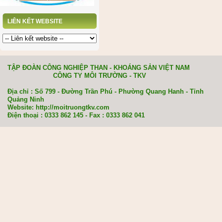
LIÊN KẾT WEBSITE
TẬP ĐOÀN CÔNG NGHIỆP THAN - KHOÁNG SẢN VIỆT NAM
CÔNG TY MÔI TRƯỜNG - TKV
Địa chỉ : Số 799 - Đường Trần Phú - Phường Quang Hanh - Tỉnh
Quảng Ninh
Website: http://moitruongtkv.com
Điện thoại : 0333 862 145 - Fax : 0333 862 041