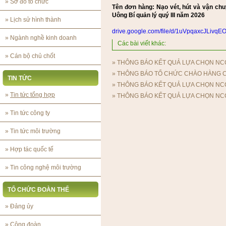
»
Sơ đồ tổ chức
Tên đơn hàng: Nạo vét, hút và vận chu
Uông Bí quản lý quý III năm 2026
»
Lịch sử hình thành
drive.google.com/file/d/1uVpqaxcJLivqE
»
Ngành nghề kinh doanh
Các bài viết khác:
»
Cán bộ chủ chốt
»
THÔNG BÁO KẾT QUẢ LỰA CHỌN NC
»
THÔNG BÁO TỔ CHỨC CHÀO HÀNG 
TIN TỨC
»
THÔNG BÁO KẾT QUẢ LỰA CHỌN NC
»
Tin tức tổng hợp
»
THÔNG BÁO KẾT QUẢ LỰA CHỌN NC
»
Tin tức công ty
»
Tin tức môi trường
»
Hợp tác quốc tế
»
Tin công nghệ môi trường
TỔ CHỨC ĐOÀN THỂ
»
Đảng ủy
»
Công đoàn