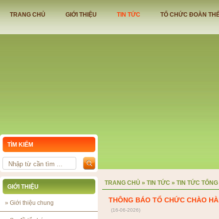
TRANG CHỦ
GIỚI THIỆU
TIN TỨC
TỔ CHỨC ĐOÀN TH
TÌM KIẾM
TRỤ SỞ NHÀ ĐIỀU HÀNH SẢN XU
TRANG CHỦ
»
TIN TỨC
»
TIN TỨC TỔNG
GIỚI THIỆU
THÔNG BÁO TỔ CHỨC CHÀO HÀ
»
Giới thiệu chung
(16-06-2026)