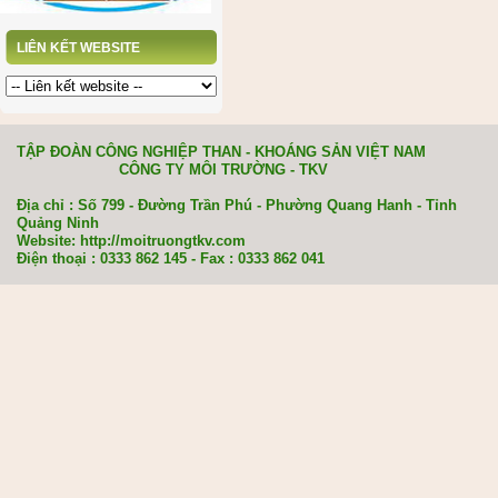
LIÊN KẾT WEBSITE
TẬP ĐOÀN CÔNG NGHIỆP THAN - KHOÁNG SẢN VIỆT NAM
CÔNG TY MÔI TRƯỜNG - TKV
Địa chỉ : Số 799 - Đường Trần Phú - Phường Quang Hanh - Tỉnh
Quảng Ninh
Website: http://moitruongtkv.com
Điện thoại : 0333 862 145 - Fax : 0333 862 041