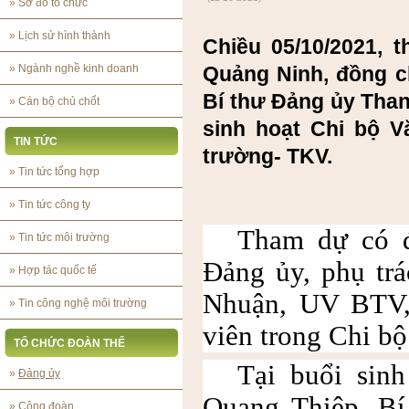
»
Sơ đồ tổ chức
»
Lịch sử hình thành
Chiều 05/10/2021, 
»
Ngành nghề kinh doanh
Quảng Ninh, đồng c
Bí thư Đảng ủy Tha
»
Cán bộ chủ chốt
sinh hoạt Chi bộ 
TIN TỨC
trường- TKV.
»
Tin tức tổng hợp
»
Tin tức công ty
Tham dự có 
»
Tin tức môi trường
Đảng ủy, phụ tr
»
Hợp tác quốc tế
Nhuận, UV BTV,
»
Tin công nghệ môi trường
viên trong Chi bộ
TỔ CHỨC ĐOÀN THỂ
Tại buổi si
»
Đảng ủy
Quang Thiệp, Bí
»
Công đoàn