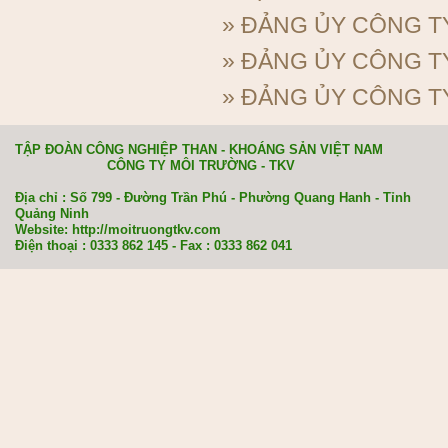
»
ĐẢNG ỦY CÔNG TY
»
ĐẢNG ỦY CÔNG T
»
ĐẢNG ỦY CÔNG TY
TẬP ĐOÀN CÔNG NGHIỆP THAN - KHOÁNG SẢN VIỆT NAM
CÔNG TY MÔI TRƯỜNG - TKV
Địa chỉ : Số 799 - Đường Trần Phú - Phường Quang Hanh - Tỉnh
Quảng Ninh
Website: http://moitruongtkv.com
Điện thoại : 0333 862 145 - Fax : 0333 862 041