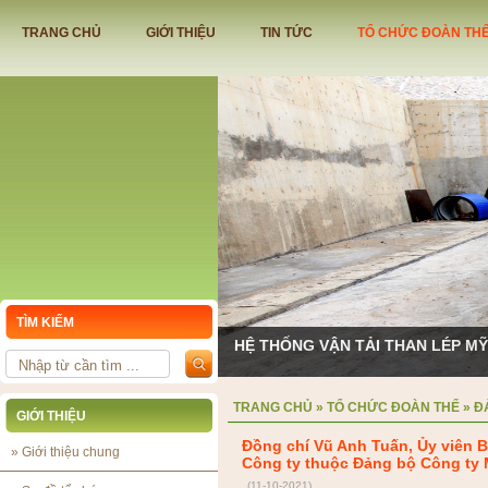
TRANG CHỦ
GIỚI THIỆU
TIN TỨC
TỔ CHỨC ĐOÀN TH
TÌM KIẾM
HỆ THỐNG VẬN TẢI THAN LÉP M
TRANG CHỦ
»
TỔ CHỨC ĐOÀN THỂ
»
Đ
GIỚI THIỆU
Đồng chí Vũ Anh Tuấn, Ủy viên 
»
Giới thiệu chung
Công ty thuộc Đảng bộ Công ty 
(11-10-2021)