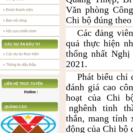
Văn phòng Công 
»
Đoàn thanh niên
Chi bộ đúng theo
»
Ban nữ công
Các đảng viên
»
Hội cựu chiến binh
quả thực hiện n
CÁC DỰ ÁN ĐẦU TƯ
thống nhất Nghị
»
Các dự án thực hiện
2021.
»
Thông tin đấu thầu
Phát biểu chỉ
LIÊN HỆ TRỰC TUYẾN
đánh giá cao côn
Hotline :
hoạt của
Chi 
nghênh tinh thầ
QUẢNG CÁO
thắn, mang tính 
động của Chi bộ 