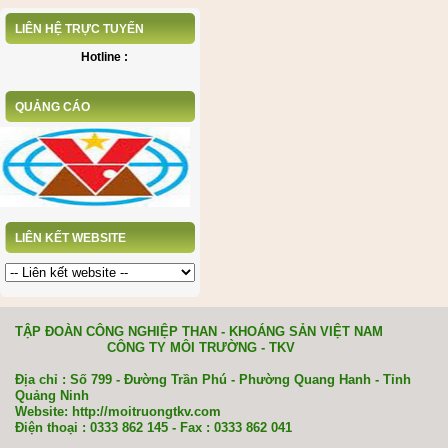
LIÊN HỆ TRỰC TUYẾN
Hotline :
QUẢNG CÁO
LIÊN KẾT WEBSITE
TẬP ĐOÀN CÔNG NGHIỆP THAN - KHOÁNG SẢN VIỆT NAM
CÔNG TY MÔI TRƯỜNG - TKV
Địa chỉ : Số 799 - Đường Trần Phú - Phường Quang Hanh - Tỉnh
Quảng Ninh
Website: http://moitruongtkv.com
Điện thoại : 0333 862 145 - Fax : 0333 862 041