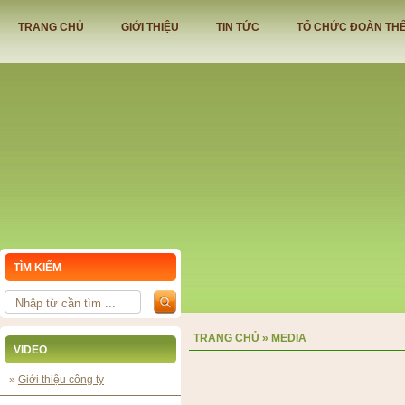
TRANG CHỦ
GIỚI THIỆU
TIN TỨC
TỔ CHỨC ĐOÀN TH
TÌM KIẾM
TRANG CHỦ
»
MEDIA
VIDEO
»
Giới thiệu công ty