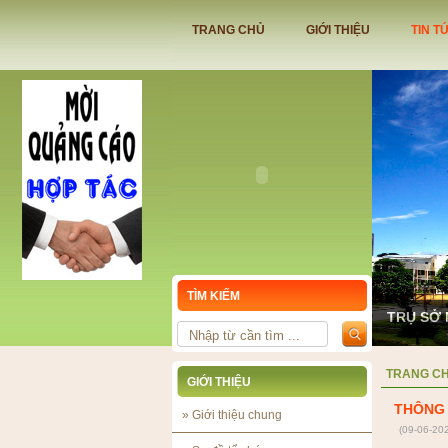
TRANG CHỦ
GIỚI THIỆU
TIN T
TÌM KIẾM
TRỤ SỞ 
TRANG C
GIỚI THIỆU
THÔNG
»
Giới thiệu chung
(09-06-20