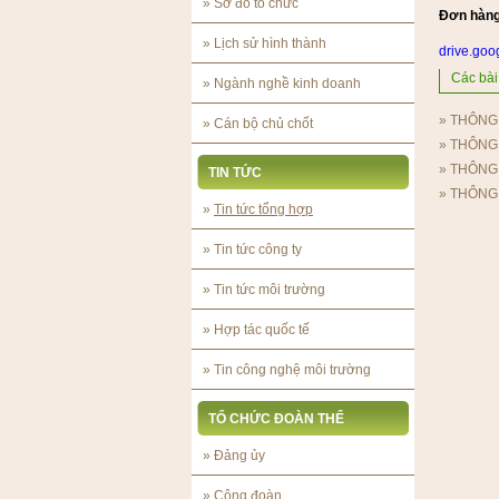
»
Sơ đồ tổ chức
Đơn hàng:
»
Lịch sử hình thành
drive.go
Các bài 
»
Ngành nghề kinh doanh
»
THÔNG
»
Cán bộ chủ chốt
»
THÔNG
»
THÔNG
TIN TỨC
»
THÔNG
»
Tin tức tổng hợp
»
Tin tức công ty
»
Tin tức môi trường
»
Hợp tác quốc tế
»
Tin công nghệ môi trường
TỔ CHỨC ĐOÀN THỂ
»
Đảng ủy
»
Công đoàn