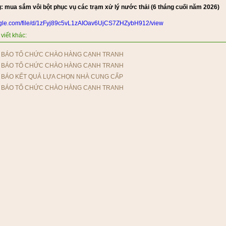
 mua sắm vôi bột phục vụ các trạm xử lý nước thải (6 tháng cuối năm 2026)
ogle.com/file/d/1zFyj89c5vL1zAIOav6UjCS7ZHZybH912/view
viết khác:
 BÁO TỔ CHỨC CHÀO HÀNG CẠNH TRANH
 BÁO TỔ CHỨC CHÀO HÀNG CẠNH TRANH
 BÁO KẾT QUẢ LỰA CHỌN NHÀ CUNG CẤP
 BÁO TỔ CHỨC CHÀO HÀNG CẠNH TRANH