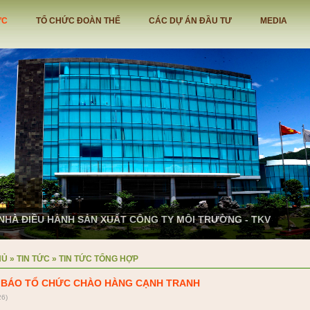
ỨC
TỔ CHỨC ĐOÀN THỂ
CÁC DỰ ÁN ĐẦU TƯ
MEDIA
NHÀ ĐIỀU HÀNH SẢN XUẤT CÔNG TY MÔI TRƯỜNG - TKV
HỦ
»
TIN TỨC
»
TIN TỨC TỔNG HỢP
 BÁO TỔ CHỨC CHÀO HÀNG CẠNH TRANH
26)