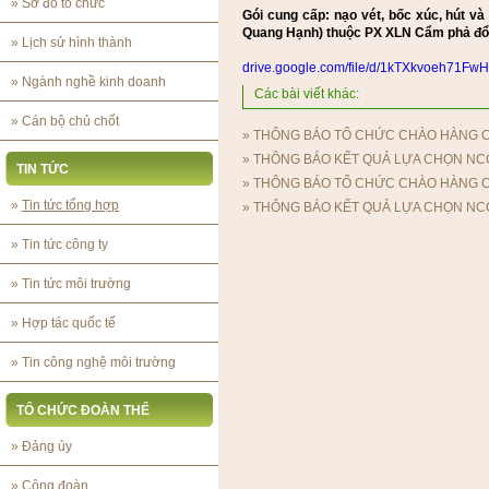
»
Sơ đồ tổ chức
Gói cung cấp: nạo vét, bốc xúc, hút 
Quang Hạnh) thuộc PX XLN Cẩm phả đổ r
»
Lịch sử hình thành
drive.google.com/file/d/1kTXkvoeh71F
»
Ngành nghề kinh doanh
Các bài viết khác:
»
Cán bộ chủ chốt
»
THÔNG BÁO TỔ CHỨC CHÀO HÀNG 
»
THÔNG BÁO KẾT QUẢ LỰA CHỌN NC
TIN TỨC
»
THÔNG BÁO TỔ CHỨC CHÀO HÀNG 
»
Tin tức tổng hợp
»
THÔNG BÁO KẾT QUẢ LỰA CHỌN NC
»
Tin tức công ty
»
Tin tức môi trường
»
Hợp tác quốc tế
»
Tin công nghệ môi trường
TỔ CHỨC ĐOÀN THỂ
»
Đảng ủy
»
Công đoàn