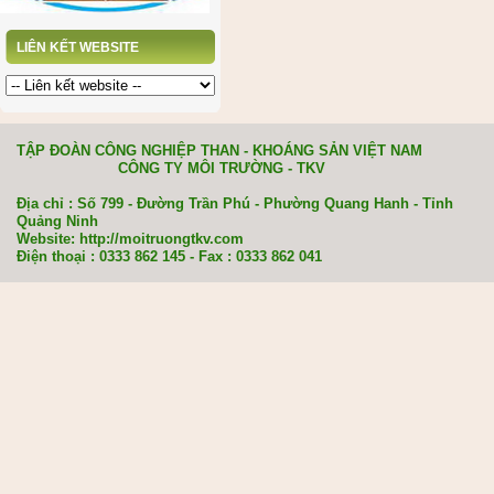
LIÊN KẾT WEBSITE
TẬP ĐOÀN CÔNG NGHIỆP THAN - KHOÁNG SẢN VIỆT NAM
CÔNG TY MÔI TRƯỜNG - TKV
Địa chỉ : Số 799 - Đường Trần Phú - Phường Quang Hanh - Tỉnh
Quảng Ninh
Website: http://moitruongtkv.com
Điện thoại : 0333 862 145 - Fax : 0333 862 041