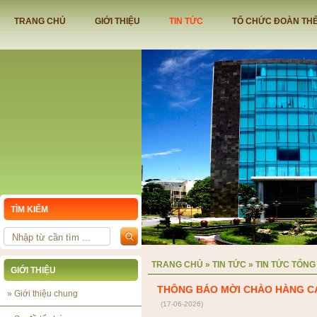
TRANG CHỦ
GIỚI THIỆU
TIN TỨC
TỔ CHỨC ĐOÀN TH
TÌM KIẾM
TRỤ SỞ NHÀ ĐIỀU HÀNH SẢN XU
TRANG CHỦ
»
TIN TỨC
»
TIN TỨC TỔNG
GIỚI THIỆU
THÔNG BÁO MỜI CHÀO HÀNG C
»
Giới thiệu chung
(17-06-2026)