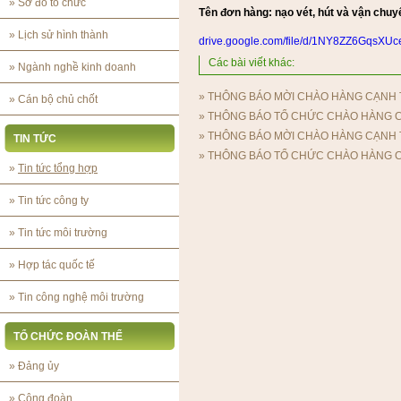
»
Sơ đồ tổ chức
Tên đơn hàng: nạo vét, hút và vận chuy
»
Lịch sử hình thành
drive.google.com/file/d/1NY8ZZ6GqsX
Các bài viết khác:
»
Ngành nghề kinh doanh
»
THÔNG BÁO MỜI CHÀO HÀNG CẠNH
»
Cán bộ chủ chốt
»
THÔNG BÁO TỔ CHỨC CHÀO HÀNG 
»
THÔNG BÁO MỜI CHÀO HÀNG CẠNH
TIN TỨC
»
THÔNG BÁO TỔ CHỨC CHÀO HÀNG 
»
Tin tức tổng hợp
»
Tin tức công ty
»
Tin tức môi trường
»
Hợp tác quốc tế
»
Tin công nghệ môi trường
TỔ CHỨC ĐOÀN THỂ
»
Đảng ủy
»
Công đoàn