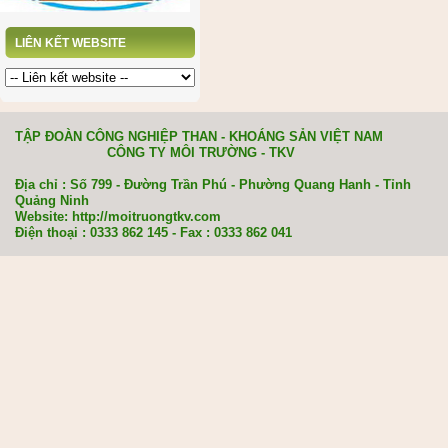
LIÊN KẾT WEBSITE
TẬP ĐOÀN CÔNG NGHIỆP THAN - KHOÁNG SẢN VIỆT NAM
CÔNG TY MÔI TRƯỜNG - TKV
Địa chỉ : Số 799 - Đường Trần Phú - Phường Quang Hanh - Tỉnh
Quảng Ninh
Website: http://moitruongtkv.com
Điện thoại : 0333 862 145 - Fax : 0333 862 041