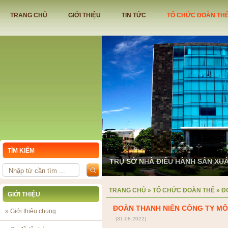
TRANG CHỦ
GIỚI THIỆU
TIN TỨC
TỔ CHỨC ĐOÀN TH
TÌM KIẾM
TRỤ SỞ NHÀ ĐIỀU HÀNH SẢN XU
TRANG CHỦ
»
TỔ CHỨC ĐOÀN THỂ
»
Đ
GIỚI THIỆU
ĐOÀN THANH NIÊN CÔNG TY MÔ
»
Giới thiệu chung
(31-08-2022)