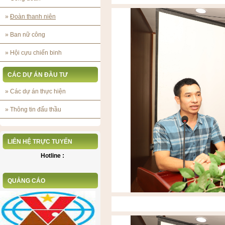
»
Đoàn thanh niên
»
Ban nữ công
»
Hội cựu chiến binh
CÁC DỰ ÁN ĐẦU TƯ
»
Các dự án thực hiện
»
Thông tin đấu thầu
LIÊN HỆ TRỰC TUYẾN
Hotline :
QUẢNG CÁO