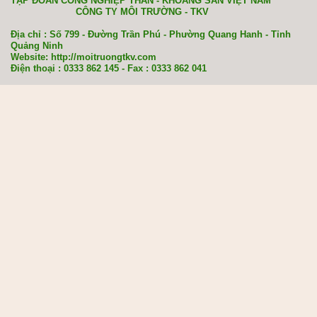
TẬP ĐOÀN CÔNG NGHIỆP THAN - KHOÁNG SẢN VIỆT NAM
CÔNG TY MÔI TRƯỜNG - TKV
Địa chỉ : Số 799 - Đường Trần Phú - Phường Quang Hanh - Tỉnh
Quảng Ninh
Website: http://moitruongtkv.com
Điện thoại : 0333 862 145 - Fax : 0333 862 041