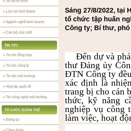
»
Sơ đồ tổ chức
Sáng 27/8/2022, tại
»
Lịch sử hình thành
tổ chức tập huấn ng
»
Ngành nghề kinh doanh
Công ty; Bí thư, phó
»
Cán bộ chủ chốt
TIN TỨC
Đến dự và phá
»
Tin tức tổng hợp
thư Đảng ủy Côn
»
Tin tức công ty
ĐTN Công ty đều 
»
Tin tức môi trường
xác định là nhi
»
Hợp tác quốc tế
trang bị cho cán
»
Tin công nghệ môi trường
thức, kỹ năng c
nghiệp vụ công t
TỔ CHỨC ĐOÀN THỂ
làm việc, hoạt độ
»
Đảng ủy
»
Công đoàn